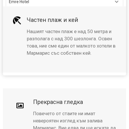
Check-in Date
Check-out Date
Частен плаж и кей
12.08.2026
08.08.2026
Нашият частен плаж е над 50 метра и
Person
разполага с над 300 шезлонга. Освен
това, ние сме един от малкото хотели в
2 Adult
, 0 Child
Мармарис със собствен кей.
SEARCH
Прекрасна гледка
Повечето от стаите ни имат
невероятен изглед към залива
Мармарис. Вие едва ли ще искате да