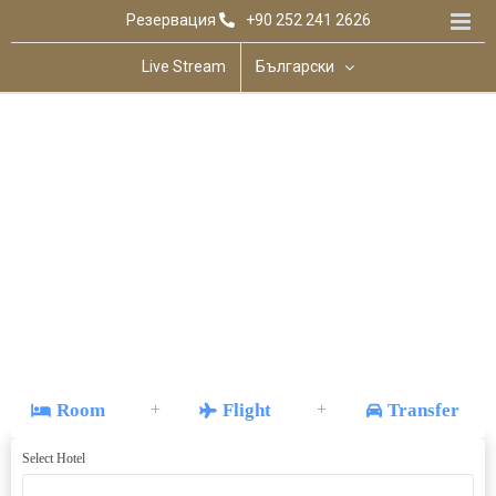
Skip
Резервация
+90 252 241 2626
to
content
Live Stream
Български
Room
Flight
Transfer
+
+
Select Hotel