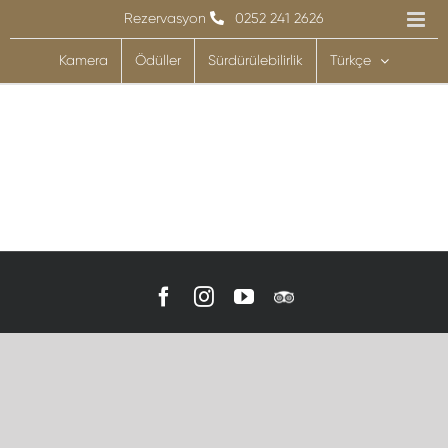
Skip
Rezervasyon
0252 241 2626
to
Kamera
Ödüller
Sürdürülebilirlik
Türkçe
content
Facebook
Instagram
YouTube
Tripadvisor