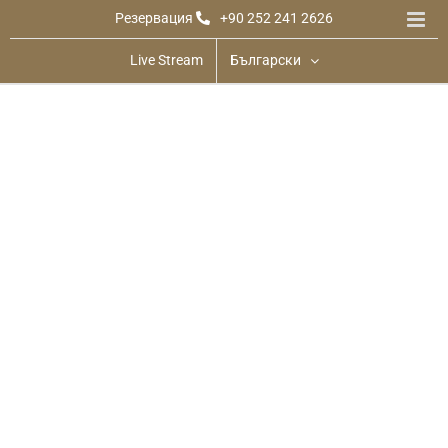
Skip
Резервация
+90 252 241 2626
to
content
Live Stream
Български